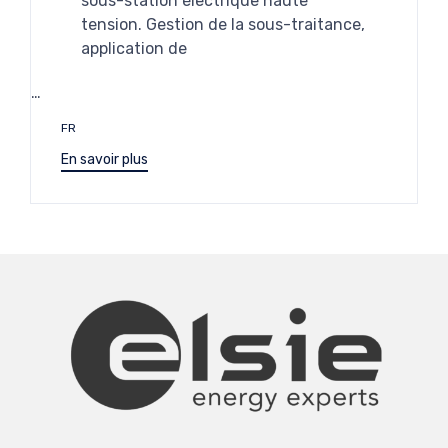
sous-station électrique haute
tension. Gestion de la sous-traitance,
application de
…
Étiquettes
FR
En savoir plus