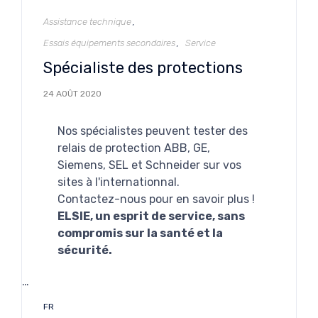
Catégorie
Assistance technique
Essais équipements secondaires
Service
Spécialiste des protections
24 AOÛT 2020
Nos spécialistes peuvent tester des
relais de protection ABB, GE,
Siemens, SEL et Schneider sur vos
sites à l'internationnal.
Contactez-nous pour en savoir plus !
ELSIE, un esprit de service, sans
compromis sur la santé et la
sécurité.
…
Étiquettes
FR