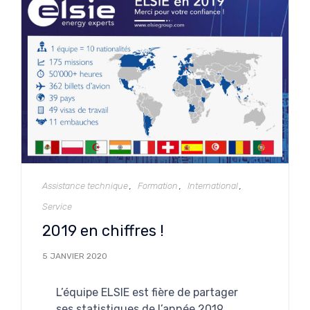
Catégorie
Assistance technique
Formation
International
Service
2019 en chiffres !
5 JANVIER 2020
L’équipe ELSIE est fière de partager
ses statistiques de l’année 2019