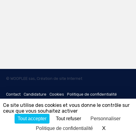
© WOOPLEE sas, Création de site Internet
Contact
Candidature
Cookies
Politique de confidentialité
Ce site utilise des cookies et vous donne le contrôle sur
Mentions légales
QHSE
ceux que vous souhaitez activer
Tout accepter
Tout refuser
Personnaliser
Suivez-nous sur LinkedIn !
X
Masquer le 
Politique de confidentialité