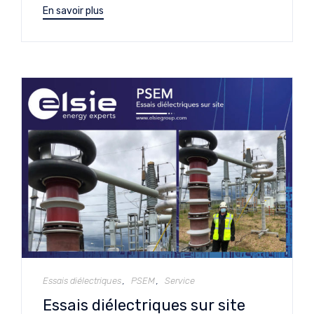
En savoir plus
Catégorie
Essais diélectriques
PSEM
Service
Essais diélectriques sur site