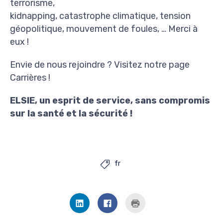
terrorisme,
kidnapping, catastrophe climatique, tension
géopolitique, mouvement de foules, … Merci à
eux !
Envie de nous rejoindre ? Visitez notre page
Carrières !
ELSIE, un esprit de service, sans compromis
sur la santé et la sécurité !
fr

Cliquez
Cliquez
Cliquer
pour
pour
pour
partager
partager
imprimer(ouvre
sur
sur
dans