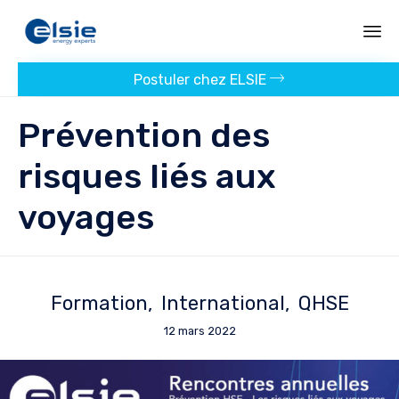
Panneau de gestion des cookies
All
Postuler chez ELSIE
au
co
Prévention des
risques liés aux
voyages
Formation
International
QHSE
12 mars 2022