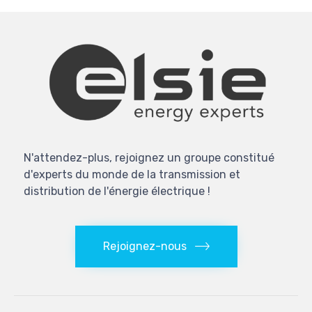
LinkedIn(ouvre
Facebook(ouvre
une
dans
dans
nouvelle
une
une
fenêtre)
nouvelle
nouvelle
fenêtre)
fenêtre)
N'attendez-plus, rejoignez un groupe constitué
d'experts du monde de la transmission et
distribution de l'énergie électrique !
Rejoignez-nous